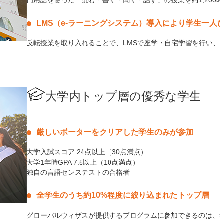
門用語を使った「読む・書く・聞く・話す」の授業を約1,200
LMS（e-ラーニングシステム）導入により学生一
反転授業を取り入れることで、LMSで座学・自宅学習を行い
大学内トップ層の優秀な学生
厳しいボーターをクリアした学生のみが参加
大学入試スコア 24点以上（30点満点）
大学1年時GPA 7.5以上（10点満点）
独自の言語センステストの合格者
全学生のうち約10%程度に絞り込まれたトップ層
グローバルウィザスが提供するプログラムに参加できるのは、